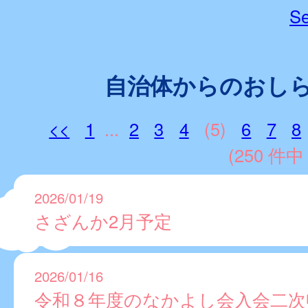
Se
自治体からのおし
<<
1
...
2
3
4
(5)
6
7
8
(250 件中 
2026/01/19
さざんか2月予定
2026/01/16
令和８年度のなかよし会入会二次