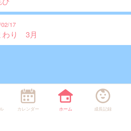
詫び
/02/17
まわり 3月
ル
カレンダー
ホーム
成長記録