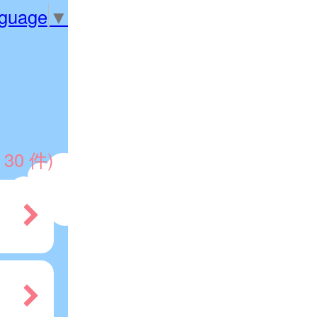
nguage
▼
 30 件)