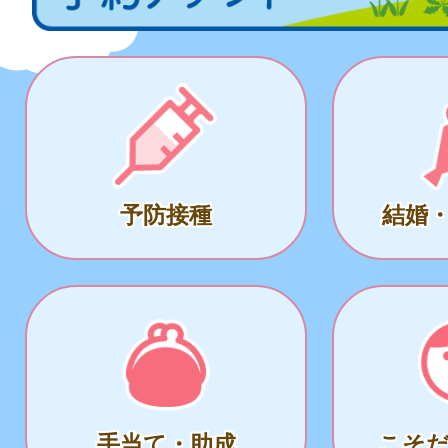
予防接種
結婚
手当て・助成
こそ