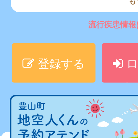
も
流行疾患情
登録する
ロ