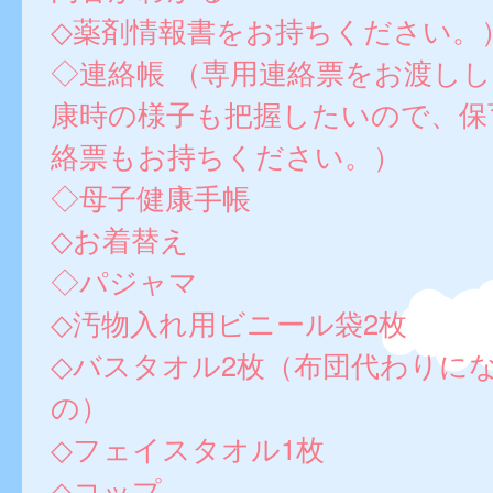
◇薬剤情報書をお持ちください。
◇連絡帳 （専用連絡票をお渡し
康時の様子も把握したいので、保
絡票もお持ちください。）
◇母子健康手帳
◇お着替え
◇パジャマ
◇汚物入れ用ビニール袋2枚
◇バスタオル2枚（布団代わりに
の）
◇フェイスタオル1枚
◇コップ