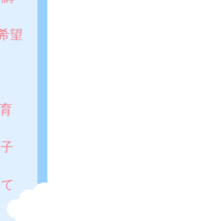
希望
。
育
の子
れて