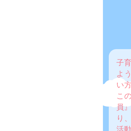
子
よ
い
こ
員
り
活