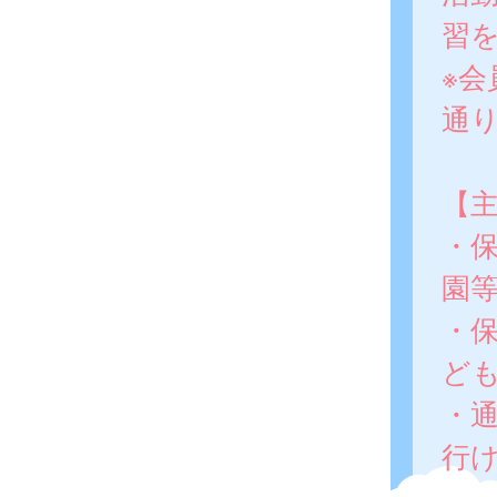
習
※
通
【
・
園
・
ど
・
行