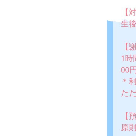
【
生
【
1時
00円
＊
た
【
原