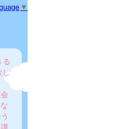
nguage
▼
きる
欲し
。
頼会
とな
合う
、講