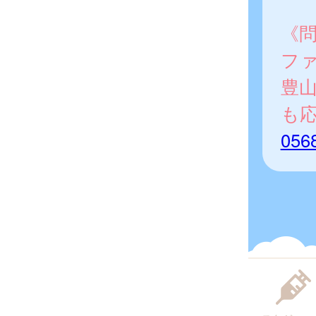
《
フ
豊
も
056