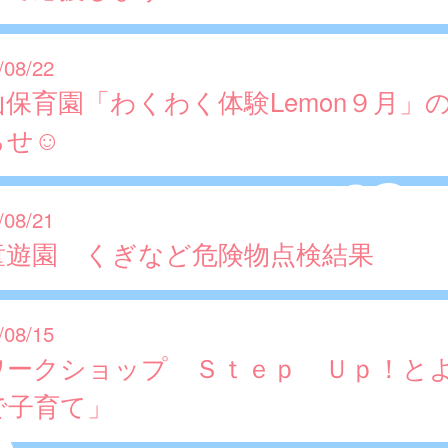
/08/22
山保育園「わくわく体験Lemon９月」
らせ☺
/08/21
童遊園 くぎなど危険物点検結果
/08/15
ワークショップ Ｓｔｅｐ Ｕｐ！と
で子育て」