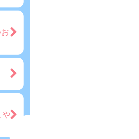
のお
よや