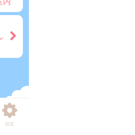
案内
ん
設定