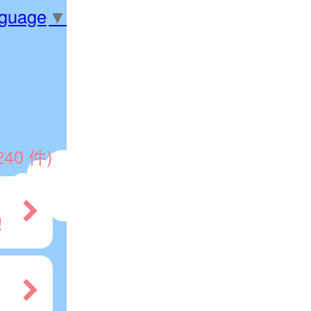
nguage
▼
240 件)
！