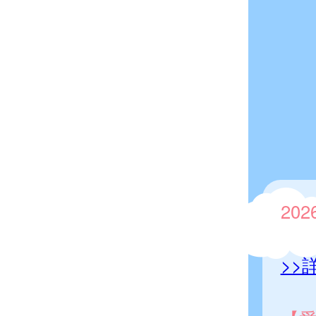
20
>>