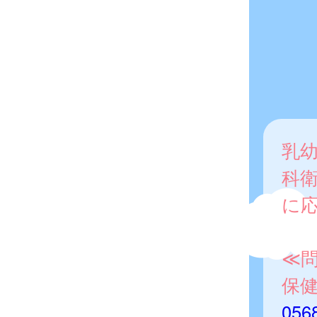
乳
科
に
≪
保
056