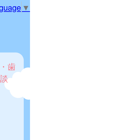
nguage
▼
・歯
談