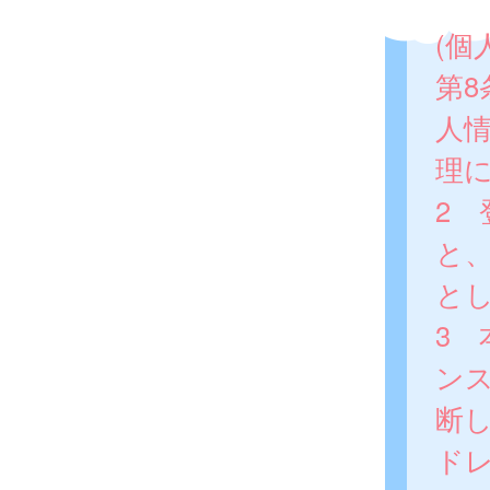
(個
第
人
理
2
と
と
3
ン
断
ド