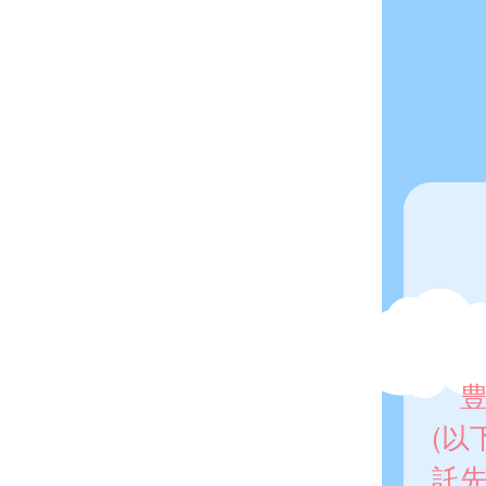
豊山
(以
託