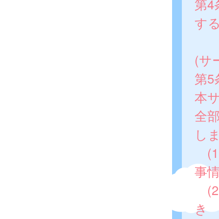
第
す
(サ
第
本
全
し
(
事
(
き