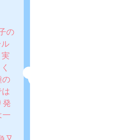
子の
ール
、実
てく
種の
では
り発
は一
急又