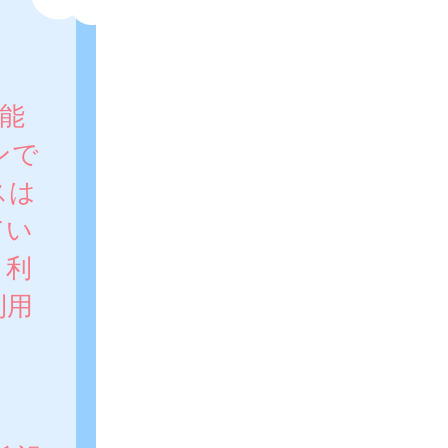
。
能
ンで
スは
てい
、利
利用