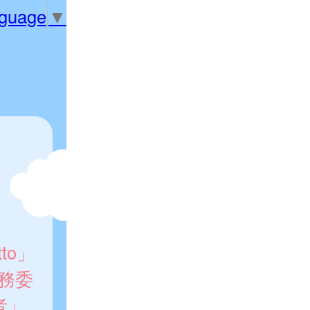
nguage
▼
to」
務委
者」