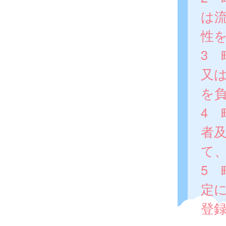
は
性
3
又
を
4
者
て
5 
定
登