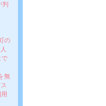
が判
町の
個人
はで
を無
ビス
利用