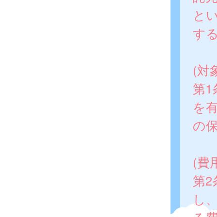
と
す
(対
第
を
の
(費
第
し