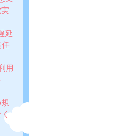
確実
遅延
責任
利用
い
。
の規
なく