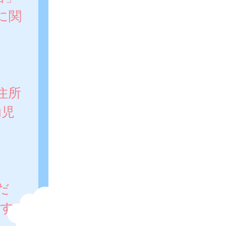
に関
住所
幼児
だ
関す