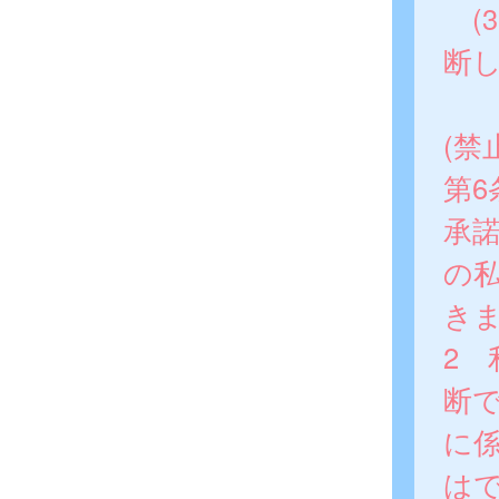
(
断
(禁
第
承
の
き
2
断
に
は