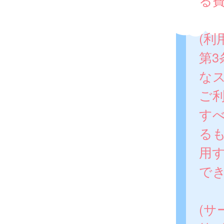
る
(利
第3
な
ご
す
る
用
で
(サ