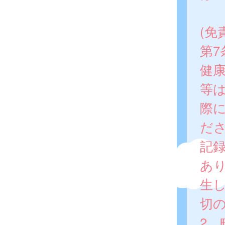
(免
第
健
等
際
だ
記
あ
生
切
2