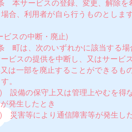
4条 本サービスの登録、変更、解除を
る場合、利用者が自ら行うものとしま
ービスの中断・廃止)
5条 町は、次のいずれかに該当する場
サービスの提供を中断し、又はサービ
部又は一部を廃止することができるも
ます。
1) 設備の保守上又は管理上やむを得
情が発生したとき
2) 災害等により通信障害等が発生し