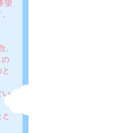
希望
す。
合、
スの
のと
ない
たと