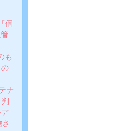
『個
正管
のも
もの
テナ
と判
ルア
信さ