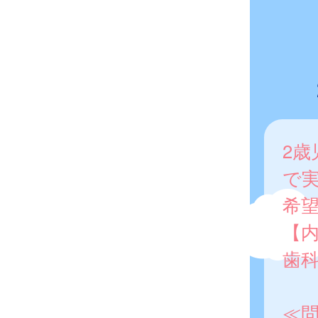
2歳
で
希
【
歯
≪