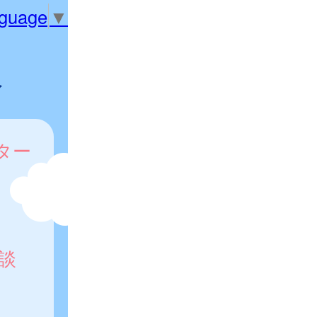
nguage
▼
診
ター
談