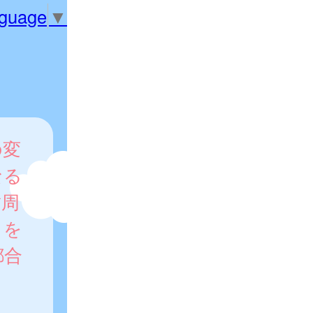
nguage
▼
の変
なる
歯周
クを
都合
さ