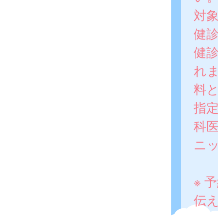
対
健診
健
れ
料
指
科
ニ
※ 
伝