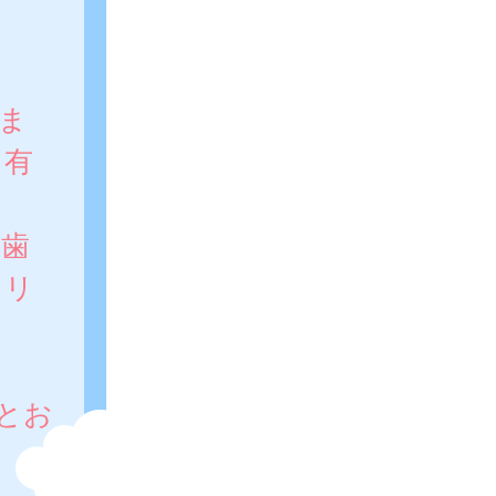
ま
、有
港歯
クリ
とお