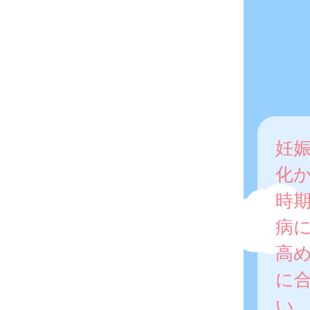
妊
化
時
病
高
に
い