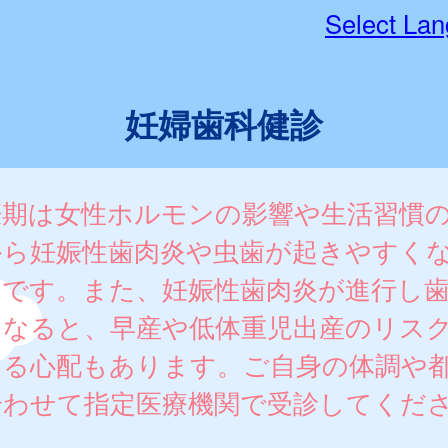
Select La
妊婦歯科健診
娠期は女性ホルモンの影響や生活習慣
から妊娠性歯肉炎や虫歯が起きやすく
期です。また、妊娠性歯肉炎が進行し
になると、早産や低体重児出産のリス
める心配もあります。ご自身の体調や
合わせて指定医療機関で受診してくだ
。