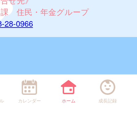
問合せ先》
民課 住民・年金グループ
8-28-0966
ル
カレンダー
ホーム
成長記録