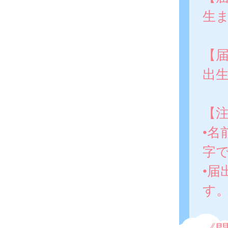
生ま
【
出
【
•
字
•
す