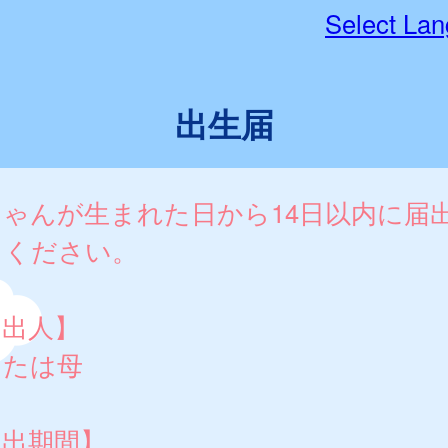
Select La
出生届
ちゃんが生まれた日から14日以内に届
てください。
届出人】
または母
届出期間】