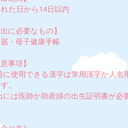
れた日から14日以内
届出に必要なもの】
生届・母子健康手帳
注意事項】
名前に使用できる漢字は常用漢字か人名
です。
届出には医師か助産婦の出生証明書が必
。