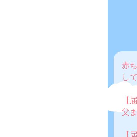
赤
し
【
父
【