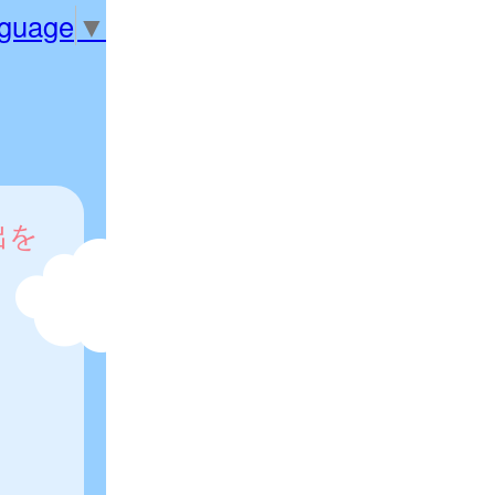
nguage
▼
出を