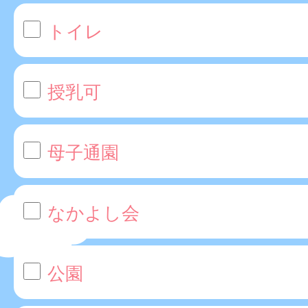
トイレ
授乳可
母子通園
なかよし会
公園