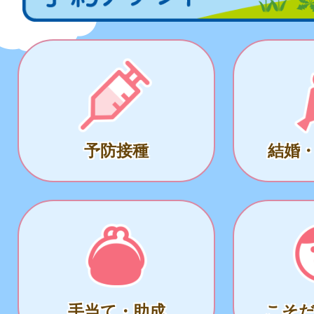
予防接種
結婚
手当て・助成
こそ