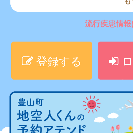
も
流行疾患情
登録する
ロ