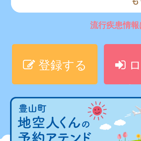
も
流行疾患情
登録する
ロ