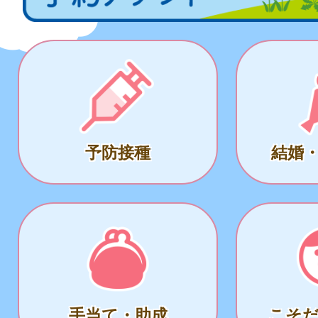
予防接種
結婚
手当て・助成
こそ