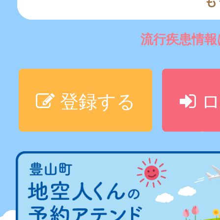
も
流行疾患情
登録する
ロ