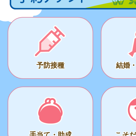
予防接種
結婚
手当て・助成
こそ