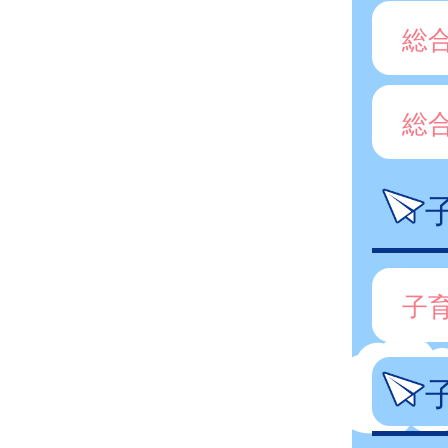
総
総
子