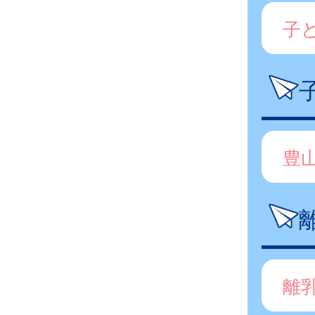
子
豊
離