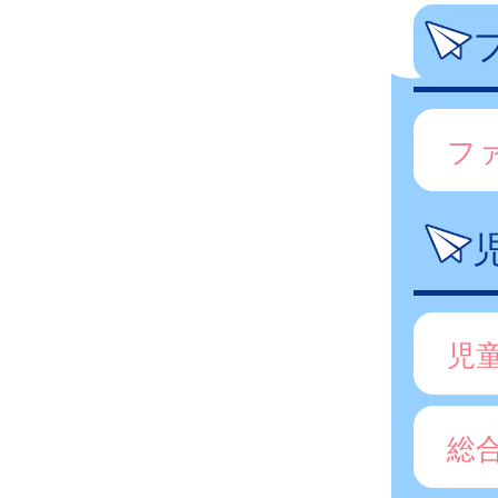
フ
児
総