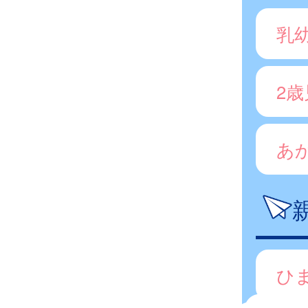
乳
2
あ
ひ