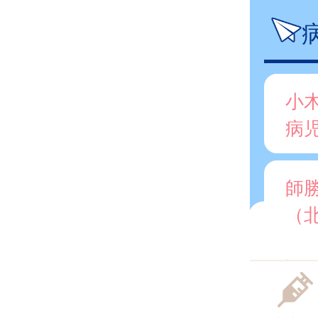
小
病
師
（