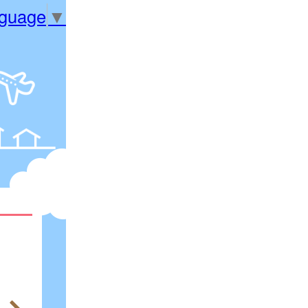
nguage
▼