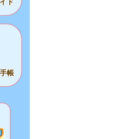
イド
手帳