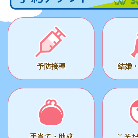
予防接種
結婚
手当て・助成
こそ