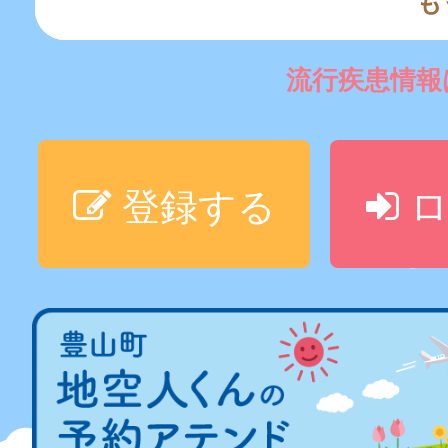
も
流行疾患情
登録する
ロ